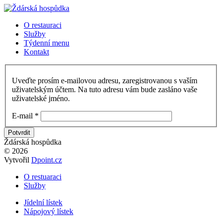
O restauraci
Služby
Týdenní menu
Kontakt
Uveďte prosím e-mailovou adresu, zaregistrovanou s vaším
uživatelským účtem. Na tuto adresu vám bude zasláno vaše
uživatelské jméno.
E-mail
*
Potvrdit
Ždárská hospůdka
© 2026
Vytvořil
Dpoint.cz
O restuaraci
Služby
Jídelní lístek
Nápojový lístek