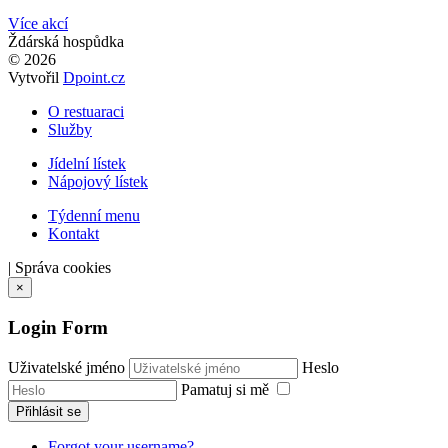
Více akcí
Ždárská hospůdka
© 2026
Vytvořil
Dpoint.cz
O restuaraci
Služby
Jídelní lístek
Nápojový lístek
Týdenní menu
Kontakt
|
Správa cookies
×
Login Form
Uživatelské jméno
Heslo
Pamatuj si mě
Přihlásit se
Forgot your username?