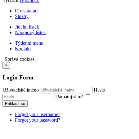
Vytvořil
Dpoint.cz
O restuaraci
Služby
Jídelní lístek
Nápojový lístek
Týdenní menu
Kontakt
|
Správa cookies
×
Login Form
Uživatelské jméno
Heslo
Pamatuj si mě
Přihlásit se
Forgot your username?
Forgot your password?