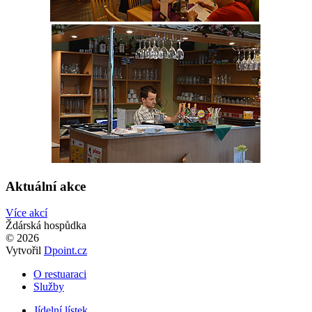
Aktuální akce
Více akcí
Ždárská hospůdka
© 2026
Vytvořil
Dpoint.cz
O restuaraci
Služby
Jídelní lístek