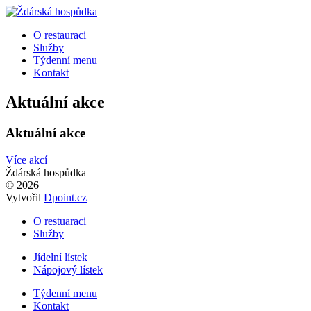
O restauraci
Služby
Týdenní menu
Kontakt
Aktuální akce
Aktuální akce
Více akcí
Ždárská hospůdka
© 2026
Vytvořil
Dpoint.cz
O restuaraci
Služby
Jídelní lístek
Nápojový lístek
Týdenní menu
Kontakt